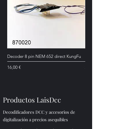
Decoder 8 pin NEM 652 direct KungFu
Decoder echelle 0, I, L
Precio
Precio
16,00 €
39,00 €
Productos LaisDcc
Decodificadores DCC y accesorios de
digitalización a precios asequibles