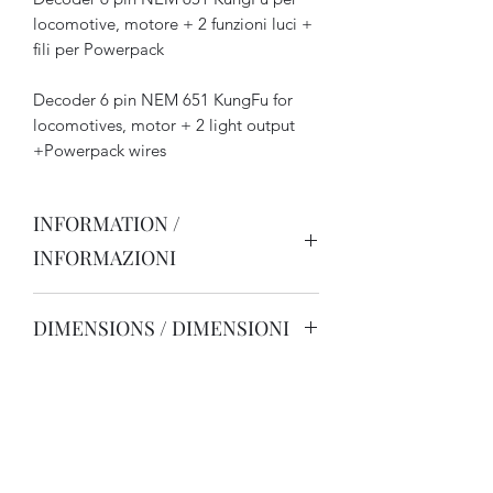
locomotive, motore + 2 funzioni luci +
fili per Powerpack
Decoder 6 pin NEM 651 KungFu for
locomotives, motor + 2 light output
+Powerpack wires
INFORMATION /
INFORMAZIONI
Pour locomotives échelle N / H0,
DIMENSIONS / DIMENSIONI
utilisable aussi comme décodeur
fonctions.
10 x 9 x 3 mm
Intensité max totale en usage continu 1
A, 2 A en pointe, sortie de fonctions de
150 mA
14, 28 ou 128 crans de marche,
régulation de la courbe de vitesse.