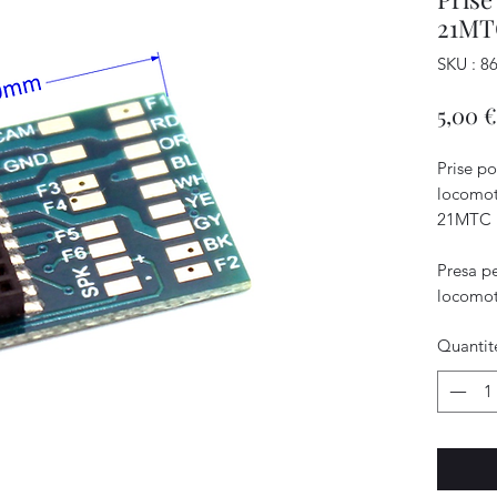
21MT
SKU : 8
5,00 €
Prise po
locomot
21MTC
Presa pe
locomot
Quantit