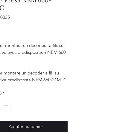
C
60035
Prix
ur monteur un decodeur a fils sur
ive avec predisposition NEM 660-
r montare un decoder a fili su
iva predisposta NEM 660-21MTC
é
*
Ajouter au panier