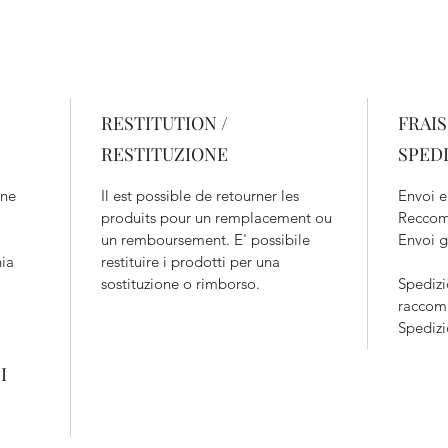
RESTITUTION /
FRAIS
RESTITUZIONE
SPED
nne
Il est possible de retourner les
Envoi e
produits pour un remplacement ou
Reccom
un remboursement. E' possibile
Envoi g
hia
restituire i prodotti per una
sostituzione o rimborso.
Spedizi
raccoma
Spedizi
I