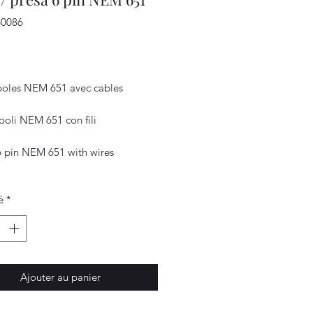
60086
Prix
 poles NEM 651 avec cables
poli NEM 651 con fili
6 pin NEM 651 with wires
é
*
Ajouter au panier