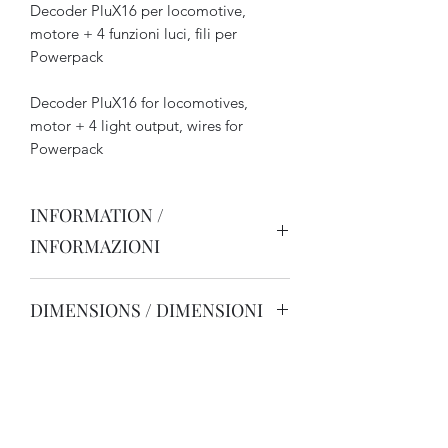
Decoder PluX16 per locomotive,
motore + 4 funzioni luci, fili per
Powerpack
Decoder PluX16 for locomotives,
motor + 4 light output, wires for
Powerpack
INFORMATION /
INFORMAZIONI
Pour locomotives échelle H0/N,
DIMENSIONS / DIMENSIONI
utilisable aussi comme décodeur
fonctions.
15 x 18 mm
Intensité max totale en usage continu 1
A, sortie de fonctions de 150 mA
14, 28 ou 128 crans de marche,
régulation de la courbe de vitesse.
Contrôle du moteur à haute fréquence,