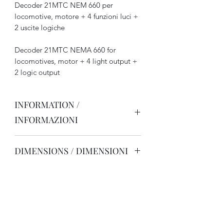
Decoder 21MTC NEM 660 per
locomotive, motore + 4 funzioni luci +
2 uscite logiche
Decoder 21MTC NEMA 660 for
locomotives, motor + 4 light output +
2 logic output
INFORMATION /
INFORMAZIONI
Pour locomotives échelle H0/N,
DIMENSIONS / DIMENSIONI
utilisable aussi comme décodeur
fonctions.
18 x 16 x 3 mm
Intensité max totale en usage continu 1
A, sortie de fonctions de 150 mA
14, 28 ou 128 crans de marche,
régulation de la courbe de vitesse.
Contrôle du moteur à haute fréquence,