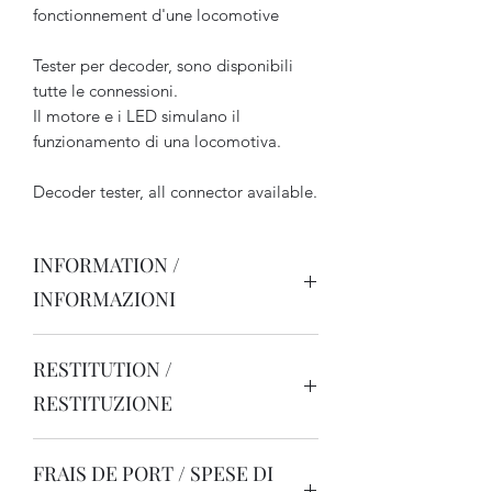
fonctionnement d'une locomotive
Tester per decoder, sono disponibili
tutte le connessioni.
Il motore e i LED simulano il
funzionamento di una locomotiva.
Decoder tester, all connector available.
INFORMATION /
INFORMAZIONI
RESTITUTION /
RESTITUZIONE
Il est possible de retourner les produits
FRAIS DE PORT / SPESE DI
pour un remplacement ou un