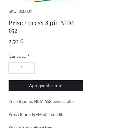
SKU: 860001
Prise / presa 8 pin NEM
652
Precio
2,50 €
Cantidad
*
Agregar al carrito
Prise 8 poles NEM 652 avec cables
Presa 8 poli NEM 652 con fili
Socket 8 pin with wires