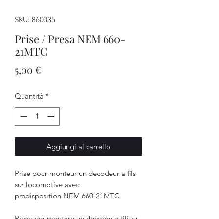
SKU: 860035
Prise / Presa NEM 660-
21MTC
Prezzo
5,00 €
Quantità
*
Aggiungi al carrello
Prise pour monteur un decodeur a fils
sur locomotive avec
predisposition NEM 660-21MTC
Presa per montare un decoder a fili su