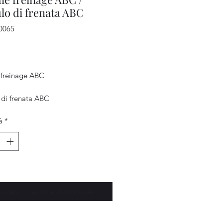
o di frenata ABC
0065
Prezzo
€
freinage ABC
di frenata ABC
à
*
visami quando è disponibile