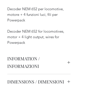
Decoder NEM 652 per locomotive,
motore + 4 funzioni luci, fili per
Powerpack
Decoder NEM 652 for locomotives,
motor + 4 light output, wires for
Powerpack
INFORMATION /
INFORMAZIONI
Pour locomotives échelle H0/N,
DIMENSIONS / DIMENSIONI
utilisable aussi comme décodeur
fonctions.
14,5 x 9,2 x 3 mm
Intensité max totale en usage continu 1
A, sortie de fonctions de 150 mA
14, 28 ou 128 crans de marche,
régulation de la courbe de vitesse.