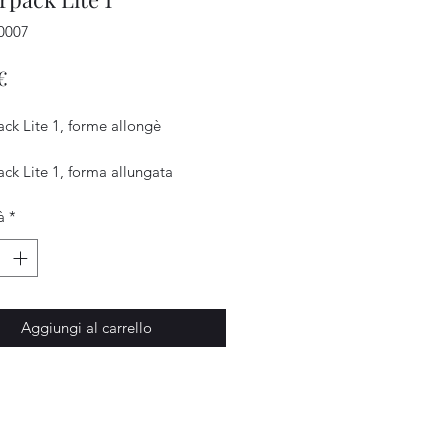
0007
Prezzo
€
ck Lite 1, forme allongè
ck Lite 1, forma allungata
à
*
Aggiungi al carrello