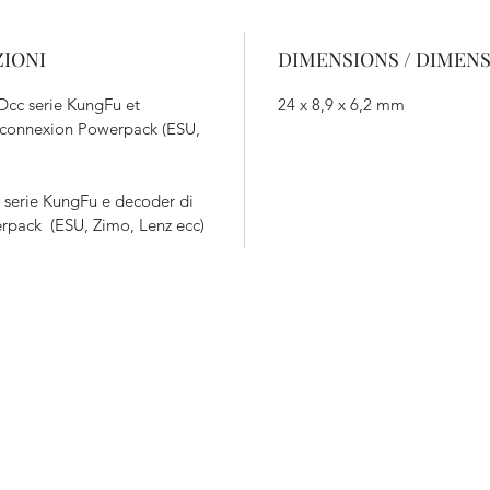
ZIONI
DIMENSIONS / DIMENS
Dcc serie KungFu et
24 x 8,9 x 6,2 mm
 connexion Powerpack (ESU,
 serie KungFu e decoder di
erpack (ESU, Zimo, Lenz ecc)